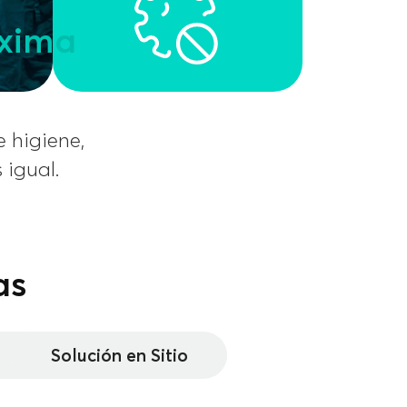
xima
 higiene,
igual.
as
Solución en Sitio