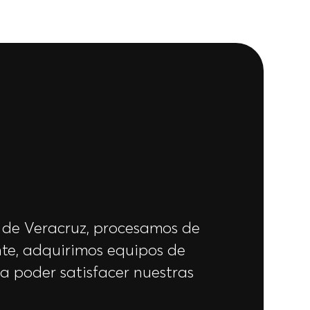
Soluciones 
 de Veracruz, procesamos de
Considero a Se
nte, adquirimos equipos de
a las solucióne
a poder satisfacer nuestras
funcionamiento
solución que n