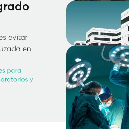
grado
es evitar
ruzada en
es para
boratorios y