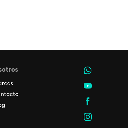
sotros
rcas
ntacto
og