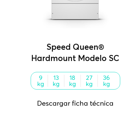
Speed Queen®
Hardmount Modelo SC
9
13
18
27
36
kg
kg
kg
kg
kg
Descargar ficha técnica